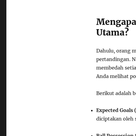
Mengapa 
Utama?
Dahulu, orang m
pertandingan. 
membedah setiap 
Anda melihat po
Berikut adalah 
Expected Goals 
diciptakan oleh
Ball Possession 