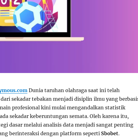
nymous.com
Dunia taruhan olahraga saat ini telah
dari sekadar tebakan menjadi disiplin ilmu yang berbasi
main profesional kini mulai mengandalkan statistik
da sekadar keberuntungan semata. Oleh karena itu,
gi dasar melalui analisis data menjadi sangat penting
yang berinteraksi dengan platform seperti
Sbobet
.