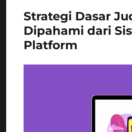
Strategi Dasar Ju
Dipahami dari Sis
Platform