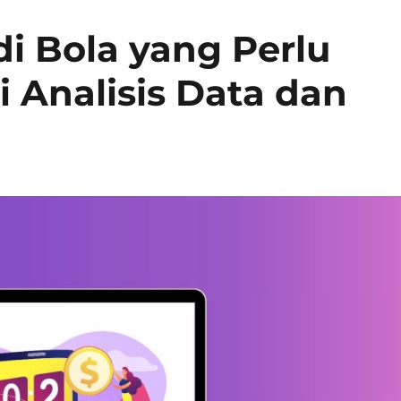
di Bola yang Perlu
i Analisis Data dan