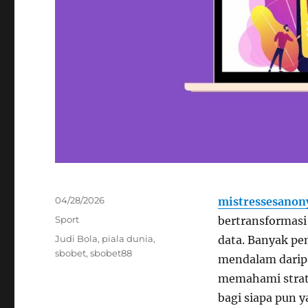
Posted
04/28/2026
mistressesano
on
Categories
Sport
bertransformasi 
Tags
Judi Bola
,
piala dunia
,
data. Banyak pe
sbobet
,
sbobet88
mendalam daripa
memahami strate
bagi siapa pun 