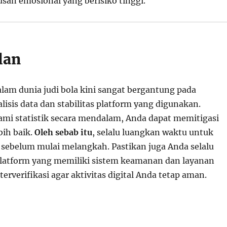
usan emosional yang berisiko tinggi.
lan
alam dunia judi bola kini sangat bergantung pada
isis data dan stabilitas platform yang digunakan.
i statistik secara mendalam, Anda dapat memitigasi
bih baik.
Oleh sebab itu
, selalu luangkan waktu untuk
 sebelum mulai melangkah. Pastikan juga Anda selalu
atform yang memiliki sistem keamanan dan layanan
erverifikasi agar aktivitas digital Anda tetap aman.