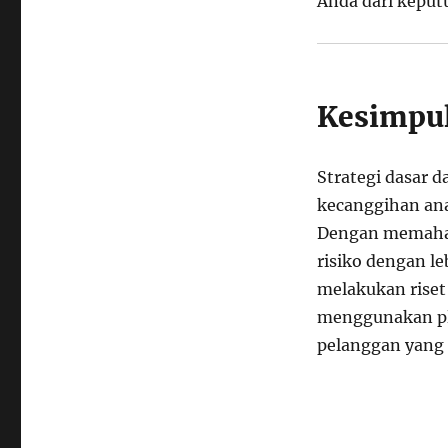
Anda dari keput
Kesimpu
Strategi dasar d
kecanggihan anal
Dengan memaham
risiko dengan le
melakukan riset
menggunakan pl
pelanggan yang t