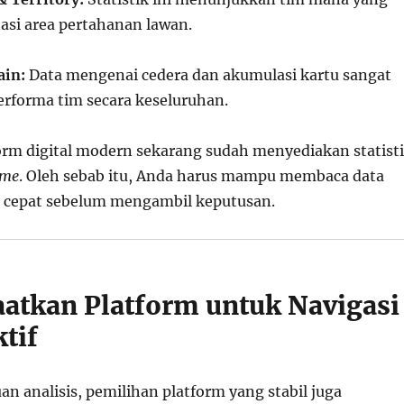
si area pertahanan lawan.
in:
Data mengenai cedera dan akumulasi kartu sangat
forma tim secara keseluruhan.
form digital modern sekarang sudah menyediakan statist
ime
. Oleh sebab itu, Anda harus mampu membaca data
 cepat sebelum mengambil keputusan.
tkan Platform untuk Navigasi
tif
n analisis, pemilihan platform yang stabil juga