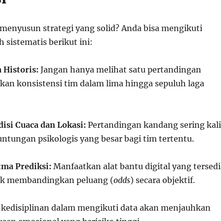
menyusun strategi yang solid? Anda bisa mengikuti
sistematis berikut ini:
Historis:
Jangan hanya melihat satu pertandingan
ikan konsistensi tim dalam lima hingga sepuluh laga
isi Cuaca dan Lokasi:
Pertandingan kandang sering kali
tungan psikologis yang besar bagi tim tertentu.
ma Prediksi:
Manfaatkan alat bantu digital yang tersedi
tuk membandingkan peluang (
odds
) secara objektif.
, kedisiplinan dalam mengikuti data akan menjauhkan