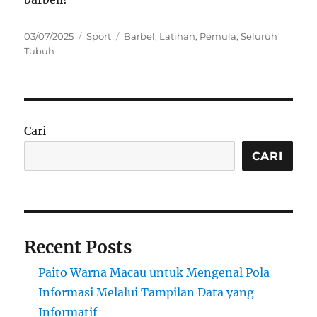
Posted
Categories
Tags
03/07/2025
Sport
Barbel
,
Latihan
,
Pemula
,
Seluruh
on
Tubuh
Cari
CARI
Recent Posts
Paito Warna Macau untuk Mengenal Pola
Informasi Melalui Tampilan Data yang
Informatif