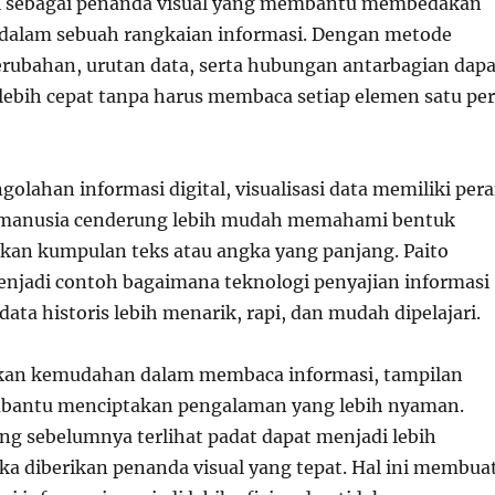
i sebagai penanda visual yang membantu membedakan
 dalam sebuah rangkaian informasi. Dengan metode
perubahan, urutan data, serta hubungan antarbagian dapa
lebih cepat tanpa harus membaca setiap elemen satu per
olahan informasi digital, visualisasi data memiliki per
 manusia cenderung lebih mudah memahami bentuk
gkan kumpulan teks atau angka yang panjang. Paito
jadi contoh bagaimana teknologi penyajian informasi
ta historis lebih menarik, rapi, dan mudah dipelajari.
kan kemudahan dalam membaca informasi, tampilan
bantu menciptakan pengalaman yang lebih nyaman.
ng sebelumnya terlihat padat dapat menjadi lebih
ika diberikan penanda visual yang tepat. Hal ini membua