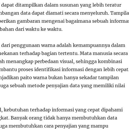
u dapat ditampilkan dalam susunan yang lebih teratur
bangan data dapat diamati secara menyeluruh. Tampil
mberikan gambaran mengenai bagaimana sebuah informa
ahan dari waktu ke waktu.
n dari penggunaan warna adalah kemampuannya dalam
kanan terhadap bagian tertentu. Mata manusia secara
ah menangkap perbedaan visual, sehingga kombinasi
bantu proses identifikasi informasi dengan lebih cepat
njadikan paito warna bukan hanya sekadar tampilan
juga sebuah metode penyajian data yang memiliki nilai
al, kebutuhan terhadap informasi yang cepat dipahami
kat. Banyak orang tidak hanya membutuhkan data
 juga membutuhkan cara penyajian yang mampu