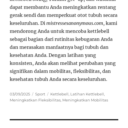
dapat membantu Anda meningkatkan rentang
gerak sendi dan memperkuat otot tubuh secara
keseluruhan. Di
mistressesanonymous.com
, kami
mendorong Anda untuk mencoba kettlebell
sebagai bagian dari rutinitas kebugaran Anda
dan merasakan manfaatnya bagi tubuh dan
kesehatan Anda. Dengan latihan yang
konsisten, Anda akan melihat perubahan yang
signifikan dalam mobilitas, fleksibilitas, dan
kesehatan tubuh Anda secara keseluruhan.
Posted
Categories
Tags
03/09/2025
Sport
Kettlebell
,
Latihan Kettlebell
,
on
Meningkatkan Fleksibilitas
,
Meningkatkan Mobilitas