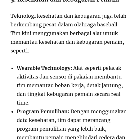
Teknologi kesehatan dan kebugaran juga telah
berkembang pesat dalam olahraga baseball.
Tim kini menggunakan berbagai alat untuk
memantau kesehatan dan kebugaran pemain,
seperti:
Wearable Technology:
Alat seperti pelacak
aktivitas dan sensor di pakaian membantu
tim memantau beban kerja, detak jantung,
dan tingkat kebugaran pemain secara real-
time.
Program Pemulihan:
Dengan menggunakan
data kesehatan, tim dapat merancang
program pemulihan yang lebih baik,
membantu pemain menghindari cedera dan