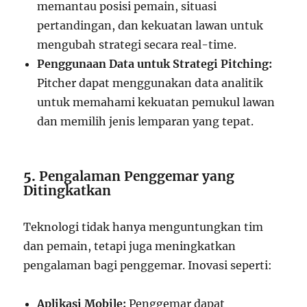
memantau posisi pemain, situasi
pertandingan, dan kekuatan lawan untuk
mengubah strategi secara real-time.
Penggunaan Data untuk Strategi Pitching:
Pitcher dapat menggunakan data analitik
untuk memahami kekuatan pemukul lawan
dan memilih jenis lemparan yang tepat.
5.
Pengalaman Penggemar yang
Ditingkatkan
Teknologi tidak hanya menguntungkan tim
dan pemain, tetapi juga meningkatkan
pengalaman bagi penggemar. Inovasi seperti:
Aplikasi Mobile:
Penggemar dapat