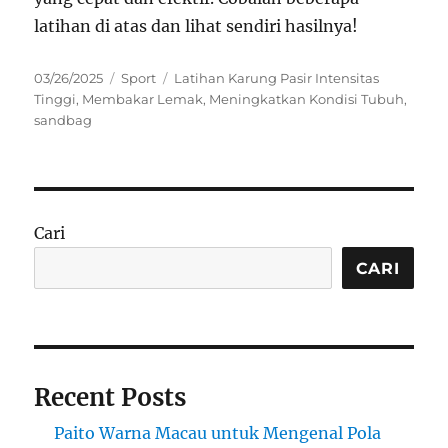
latihan di atas dan lihat sendiri hasilnya!
Posted
Categories
Tags
03/26/2025
Sport
Latihan Karung Pasir Intensitas
on
Tinggi
,
Membakar Lemak
,
Meningkatkan Kondisi Tubuh
,
sandbag
Cari
CARI
Recent Posts
Paito Warna Macau untuk Mengenal Pola