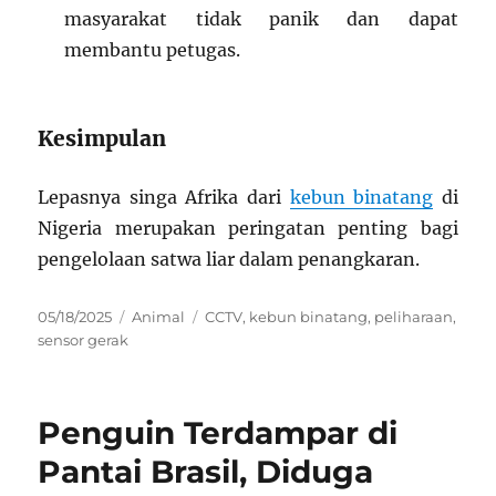
masyarakat tidak panik dan dapat
membantu petugas.
Kesimpulan
Lepasnya singa Afrika dari
kebun binatang
di
Nigeria merupakan peringatan penting bagi
pengelolaan satwa liar dalam penangkaran.
Posted
Categories
Tags
05/18/2025
Animal
CCTV
,
kebun binatang
,
peliharaan
,
on
sensor gerak
Penguin Terdampar di
Pantai Brasil, Diduga