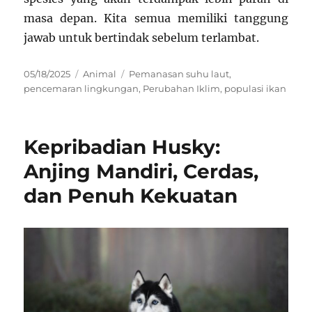
masa depan. Kita semua memiliki tanggung
jawab untuk bertindak sebelum terlambat.
Posted
Categories
Tags
05/18/2025
Animal
Pemanasan suhu laut
,
on
pencemaran lingkungan
,
Perubahan Iklim
,
populasi ikan
Kepribadian Husky:
Anjing Mandiri, Cerdas,
dan Penuh Kekuatan