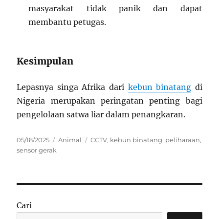
masyarakat tidak panik dan dapat
membantu petugas.
Kesimpulan
Lepasnya singa Afrika dari
kebun binatang
di
Nigeria merupakan peringatan penting bagi
pengelolaan satwa liar dalam penangkaran.
Posted
Categories
Tags
05/18/2025
Animal
CCTV
,
kebun binatang
,
peliharaan
,
on
sensor gerak
Cari