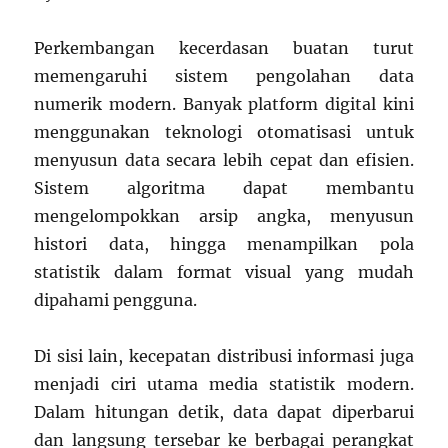
Perkembangan kecerdasan buatan turut
memengaruhi sistem pengolahan data
numerik modern. Banyak platform digital kini
menggunakan teknologi otomatisasi untuk
menyusun data secara lebih cepat dan efisien.
Sistem algoritma dapat membantu
mengelompokkan arsip angka, menyusun
histori data, hingga menampilkan pola
statistik dalam format visual yang mudah
dipahami pengguna.
Di sisi lain, kecepatan distribusi informasi juga
menjadi ciri utama media statistik modern.
Dalam hitungan detik, data dapat diperbarui
dan langsung tersebar ke berbagai perangkat