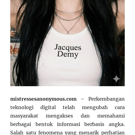
mistressesanonymous.com
– Perkembangan
teknologi digital telah mengubah cara
masyarakat mengakses dan memahami
berbagai bentuk informasi berbasis angka.
Salah satu fenomena yang menarik perhatian