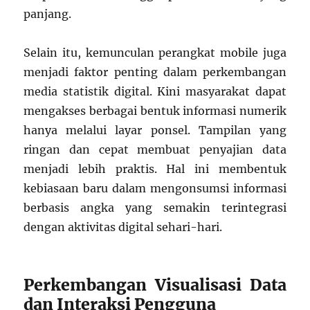
panjang.
Selain itu, kemunculan perangkat mobile juga
menjadi faktor penting dalam perkembangan
media statistik digital. Kini masyarakat dapat
mengakses berbagai bentuk informasi numerik
hanya melalui layar ponsel. Tampilan yang
ringan dan cepat membuat penyajian data
menjadi lebih praktis. Hal ini membentuk
kebiasaan baru dalam mengonsumsi informasi
berbasis angka yang semakin terintegrasi
dengan aktivitas digital sehari-hari.
Perkembangan Visualisasi Data
dan Interaksi Pengguna