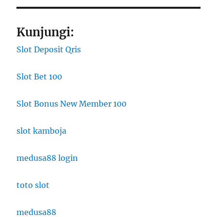
Kunjungi:
Slot Deposit Qris
Slot Bet 100
Slot Bonus New Member 100
slot kamboja
medusa88 login
toto slot
medusa88