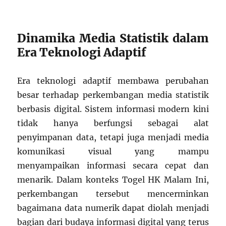
Dinamika Media Statistik dalam
Era Teknologi Adaptif
Era teknologi adaptif membawa perubahan
besar terhadap perkembangan media statistik
berbasis digital. Sistem informasi modern kini
tidak hanya berfungsi sebagai alat
penyimpanan data, tetapi juga menjadi media
komunikasi visual yang mampu
menyampaikan informasi secara cepat dan
menarik. Dalam konteks Togel HK Malam Ini,
perkembangan tersebut mencerminkan
bagaimana data numerik dapat diolah menjadi
bagian dari budaya informasi digital yang terus