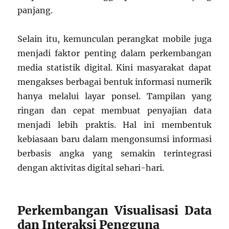
panjang.
Selain itu, kemunculan perangkat mobile juga
menjadi faktor penting dalam perkembangan
media statistik digital. Kini masyarakat dapat
mengakses berbagai bentuk informasi numerik
hanya melalui layar ponsel. Tampilan yang
ringan dan cepat membuat penyajian data
menjadi lebih praktis. Hal ini membentuk
kebiasaan baru dalam mengonsumsi informasi
berbasis angka yang semakin terintegrasi
dengan aktivitas digital sehari-hari.
Perkembangan Visualisasi Data
dan Interaksi Pengguna