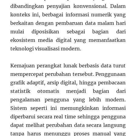
dibandingkan penyajian konvensional. Dalam
konteks ini, berbagai informasi numerik yang
berkaitan dengan pembaruan data malam hari
mulai diposisikan sebagai bagian dari
ekosistem media digital yang memanfaatkan
teknologi visualisasi modern.
Kemajuan perangkat lunak berbasis data turut
mempercepat perubahan tersebut. Penggunaan
grafik adaptif, arsip digital, hingga pembacaan
statistik otomatis menjadi bagian dari
pengalaman pengguna yang lebih modern.
Sistem seperti ini memungkinkan informasi
diperbarui secara real time sehingga pengguna
dapat melihat perubahan data secara langsung
tanpa harus menunggu proses manual yang