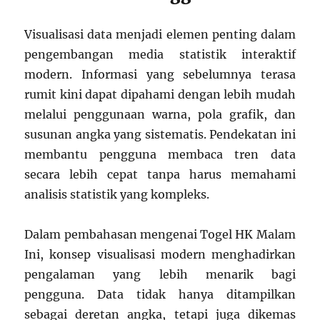
Visualisasi data menjadi elemen penting dalam
pengembangan media statistik interaktif
modern. Informasi yang sebelumnya terasa
rumit kini dapat dipahami dengan lebih mudah
melalui penggunaan warna, pola grafik, dan
susunan angka yang sistematis. Pendekatan ini
membantu pengguna membaca tren data
secara lebih cepat tanpa harus memahami
analisis statistik yang kompleks.
Dalam pembahasan mengenai Togel HK Malam
Ini, konsep visualisasi modern menghadirkan
pengalaman yang lebih menarik bagi
pengguna. Data tidak hanya ditampilkan
sebagai deretan angka, tetapi juga dikemas