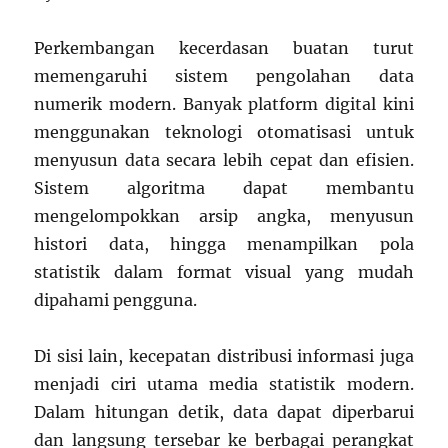
Perkembangan kecerdasan buatan turut
memengaruhi sistem pengolahan data
numerik modern. Banyak platform digital kini
menggunakan teknologi otomatisasi untuk
menyusun data secara lebih cepat dan efisien.
Sistem algoritma dapat membantu
mengelompokkan arsip angka, menyusun
histori data, hingga menampilkan pola
statistik dalam format visual yang mudah
dipahami pengguna.
Di sisi lain, kecepatan distribusi informasi juga
menjadi ciri utama media statistik modern.
Dalam hitungan detik, data dapat diperbarui
dan langsung tersebar ke berbagai perangkat