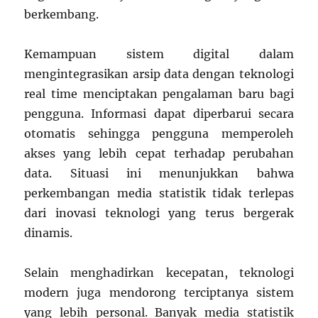
berkembang.
Kemampuan sistem digital dalam
mengintegrasikan arsip data dengan teknologi
real time menciptakan pengalaman baru bagi
pengguna. Informasi dapat diperbarui secara
otomatis sehingga pengguna memperoleh
akses yang lebih cepat terhadap perubahan
data. Situasi ini menunjukkan bahwa
perkembangan media statistik tidak terlepas
dari inovasi teknologi yang terus bergerak
dinamis.
Selain menghadirkan kecepatan, teknologi
modern juga mendorong terciptanya sistem
yang lebih personal. Banyak media statistik