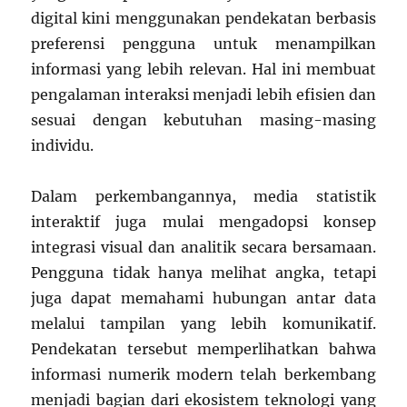
digital kini menggunakan pendekatan berbasis
preferensi pengguna untuk menampilkan
informasi yang lebih relevan. Hal ini membuat
pengalaman interaksi menjadi lebih efisien dan
sesuai dengan kebutuhan masing-masing
individu.
Dalam perkembangannya, media statistik
interaktif juga mulai mengadopsi konsep
integrasi visual dan analitik secara bersamaan.
Pengguna tidak hanya melihat angka, tetapi
juga dapat memahami hubungan antar data
melalui tampilan yang lebih komunikatif.
Pendekatan tersebut memperlihatkan bahwa
informasi numerik modern telah berkembang
menjadi bagian dari ekosistem teknologi yang