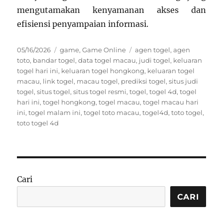
mengutamakan kenyamanan akses dan
efisiensi penyampaian informasi.
Posted
Categories
Tags
05/16/2026
game
,
Game Online
agen togel
,
agen
on
toto
,
bandar togel
,
data togel macau
,
judi togel
,
keluaran
togel hari ini
,
keluaran togel hongkong
,
keluaran togel
macau
,
link togel
,
macau togel
,
prediksi togel
,
situs judi
togel
,
situs togel
,
situs togel resmi
,
togel
,
togel 4d
,
togel
hari ini
,
togel hongkong
,
togel macau
,
togel macau hari
ini
,
togel malam ini
,
togel toto macau
,
togel4d
,
toto togel
,
toto togel 4d
Cari
CARI