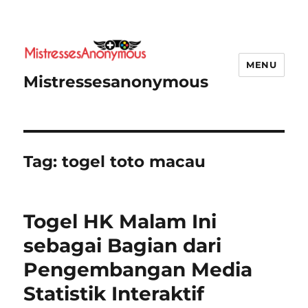
MENU
Mistressesanonymous
Tag:
togel toto macau
Togel HK Malam Ini
sebagai Bagian dari
Pengembangan Media
Statistik Interaktif