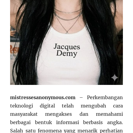
mistressesanonymous.com
– Perkembangan
teknologi digital telah mengubah cara
masyarakat mengakses dan memahami
berbagai bentuk informasi berbasis angka.
Salah satu fenomena yang menarik perhatian