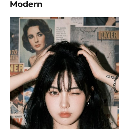
Modern