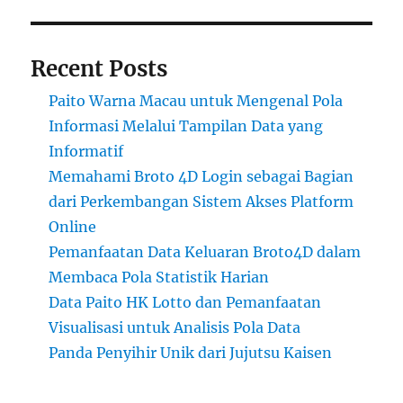
Recent Posts
Paito Warna Macau untuk Mengenal Pola
Informasi Melalui Tampilan Data yang
Informatif
Memahami Broto 4D Login sebagai Bagian
dari Perkembangan Sistem Akses Platform
Online
Pemanfaatan Data Keluaran Broto4D dalam
Membaca Pola Statistik Harian
Data Paito HK Lotto dan Pemanfaatan
Visualisasi untuk Analisis Pola Data
Panda Penyihir Unik dari Jujutsu Kaisen