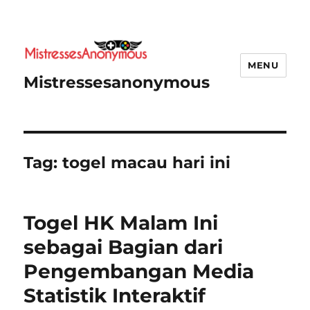
MENU
Mistressesanonymous
Tag:
togel macau hari ini
Togel HK Malam Ini
sebagai Bagian dari
Pengembangan Media
Statistik Interaktif