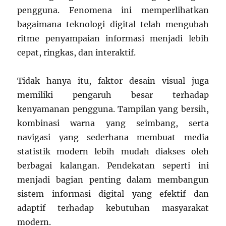
pengguna. Fenomena ini memperlihatkan
bagaimana teknologi digital telah mengubah
ritme penyampaian informasi menjadi lebih
cepat, ringkas, dan interaktif.
Tidak hanya itu, faktor desain visual juga
memiliki pengaruh besar terhadap
kenyamanan pengguna. Tampilan yang bersih,
kombinasi warna yang seimbang, serta
navigasi yang sederhana membuat media
statistik modern lebih mudah diakses oleh
berbagai kalangan. Pendekatan seperti ini
menjadi bagian penting dalam membangun
sistem informasi digital yang efektif dan
adaptif terhadap kebutuhan masyarakat
modern.