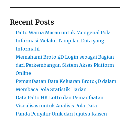
Recent Posts
Paito Warna Macau untuk Mengenal Pola
Informasi Melalui Tampilan Data yang
Informatif
Memahami Broto 4D Login sebagai Bagian
dari Perkembangan Sistem Akses Platform
Online
Pemanfaatan Data Keluaran Broto4D dalam
Membaca Pola Statistik Harian
Data Paito HK Lotto dan Pemanfaatan
Visualisasi untuk Analisis Pola Data
Panda Penyihir Unik dari Jujutsu Kaisen