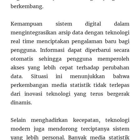
berkembang.
Kemampuan sistem digital dalam
mengintegrasikan arsip data dengan teknologi
real time menciptakan pengalaman baru bagi
pengguna. Informasi dapat diperbarui secara
otomatis sehingga pengguna memperoleh
akses yang lebih cepat terhadap perubahan
data. Situasi ini menunjukkan bahwa
perkembangan media statistik tidak terlepas
dari inovasi teknologi yang terus bergerak
dinamis.
Selain menghadirkan kecepatan, teknologi
modern juga mendorong terciptanya sistem
yang lebih personal. Banyak media statistik