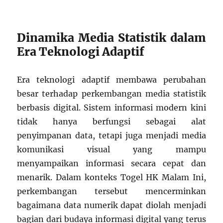
Dinamika Media Statistik dalam
Era Teknologi Adaptif
Era teknologi adaptif membawa perubahan
besar terhadap perkembangan media statistik
berbasis digital. Sistem informasi modern kini
tidak hanya berfungsi sebagai alat
penyimpanan data, tetapi juga menjadi media
komunikasi visual yang mampu
menyampaikan informasi secara cepat dan
menarik. Dalam konteks Togel HK Malam Ini,
perkembangan tersebut mencerminkan
bagaimana data numerik dapat diolah menjadi
bagian dari budaya informasi digital yang terus