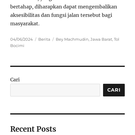
bertahap, diharapkan dapat mengembalikan
aksesibilitas dan fungsi jalan tersebut bagi
masyarakat.
Posted
Categories
Tags
04/06/2024
Berita
Bey Machmudin
,
Jawa Barat
,
Tol
on
Bocimi
Cari
CARI
Recent Posts