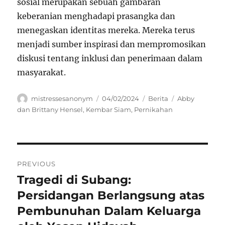
sosial merupakan sebuah gambaran
keberanian menghadapi prasangka dan
menegaskan identitas mereka. Mereka terus
menjadi sumber inspirasi dan mempromosikan
diskusi tentang inklusi dan penerimaan dalam
masyarakat.
Author
Posted
Categories
Tags
mistressesanonym
04/02/2024
Berita
Abby
on
dan Brittany Hensel
,
Kembar Siam
,
Pernikahan
Navigasi
PREVIOUS
pos
Tragedi di Subang:
Previous
post:
Persidangan Berlangsung atas
Pembunuhan Dalam Keluarga