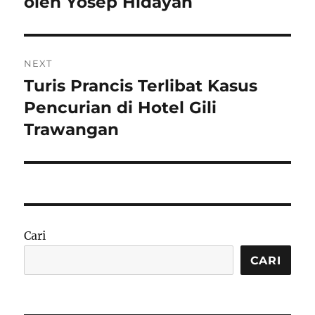
oleh Yosep Hidayah
NEXT
Turis Prancis Terlibat Kasus
Next
post:
Pencurian di Hotel Gili
Trawangan
Cari
CARI