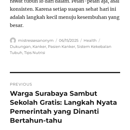
rawat tubuh lo dari dalam. Pelan-pelan aja, asal
konsisten. Karena setiap suapan sehat hari ini
adalah langkah kecil menuju kesembuhan yang
besar.
Author
Posted
Categories
Tags
mistressesanonym
06/15/2025
Health
on
Dukungan
,
Kanker
,
Pasien Kanker
,
Sistem Kekebalan
Tubuh
,
Tips Nutrisi
Navigasi
PREVIOUS
pos
Warga Surabaya Sambut
Previous
post:
Sekolah Gratis: Langkah Nyata
Pemerintah yang Dinanti
Bertahun-tahu