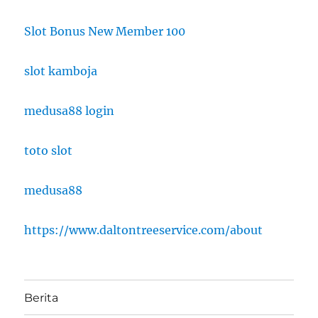
Slot Bonus New Member 100
slot kamboja
medusa88 login
toto slot
medusa88
https://www.daltontreeservice.com/about
Berita