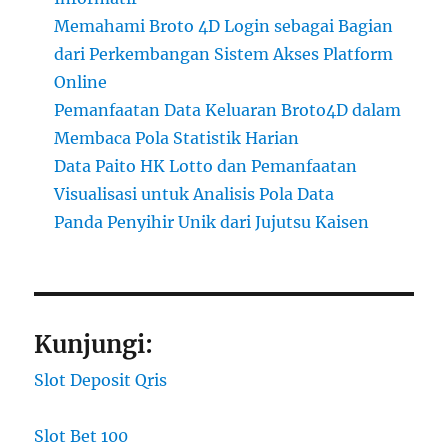
Memahami Broto 4D Login sebagai Bagian
dari Perkembangan Sistem Akses Platform
Online
Pemanfaatan Data Keluaran Broto4D dalam
Membaca Pola Statistik Harian
Data Paito HK Lotto dan Pemanfaatan
Visualisasi untuk Analisis Pola Data
Panda Penyihir Unik dari Jujutsu Kaisen
Kunjungi:
Slot Deposit Qris
Slot Bet 100