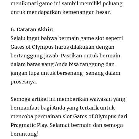
menikmati game ini sambil memiliki peluang
untuk mendapatkan kemenangan besar.
6. Catatan Akhir:
Selalu ingat bahwa bermain game slot seperti
Gates of Olympus harus dilakukan dengan
bertanggung jawab. Pastikan untuk bermain
dalam batas yang Anda bisa tanggung dan
jangan lupa untuk bersenang-senang dalam
prosesnya.
Semoga artikel ini memberikan wawasan yang
bermanfaat bagi Anda yang tertarik untuk
mencoba permainan slot Gates of Olympus dari
Pragmatic Play. Selamat bermain dan semoga
beruntung!