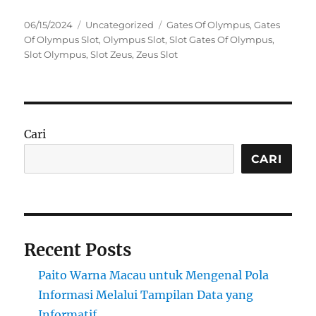
Posted
Categories
Tags
06/15/2024
Uncategorized
Gates Of Olympus
,
Gates
on
Of Olympus Slot
,
Olympus Slot
,
Slot Gates Of Olympus
,
Slot Olympus
,
Slot Zeus
,
Zeus Slot
Cari
CARI
Recent Posts
Paito Warna Macau untuk Mengenal Pola
Informasi Melalui Tampilan Data yang
Informatif