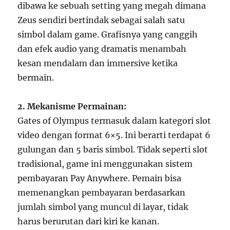
dibawa ke sebuah setting yang megah dimana
Zeus sendiri bertindak sebagai salah satu
simbol dalam game. Grafisnya yang canggih
dan efek audio yang dramatis menambah
kesan mendalam dan immersive ketika
bermain.
2. Mekanisme Permainan:
Gates of Olympus termasuk dalam kategori slot
video dengan format 6×5. Ini berarti terdapat 6
gulungan dan 5 baris simbol. Tidak seperti slot
tradisional, game ini menggunakan sistem
pembayaran Pay Anywhere. Pemain bisa
memenangkan pembayaran berdasarkan
jumlah simbol yang muncul di layar, tidak
harus berurutan dari kiri ke kanan.