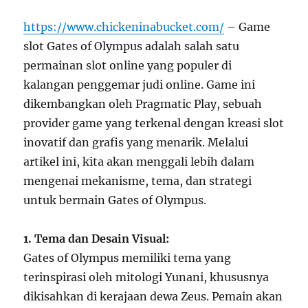
https://www.chickeninabucket.com/
– Game
slot Gates of Olympus adalah salah satu
permainan slot online yang populer di
kalangan penggemar judi online. Game ini
dikembangkan oleh Pragmatic Play, sebuah
provider game yang terkenal dengan kreasi slot
inovatif dan grafis yang menarik. Melalui
artikel ini, kita akan menggali lebih dalam
mengenai mekanisme, tema, dan strategi
untuk bermain Gates of Olympus.
1. Tema dan Desain Visual:
Gates of Olympus memiliki tema yang
terinspirasi oleh mitologi Yunani, khususnya
dikisahkan di kerajaan dewa Zeus. Pemain akan