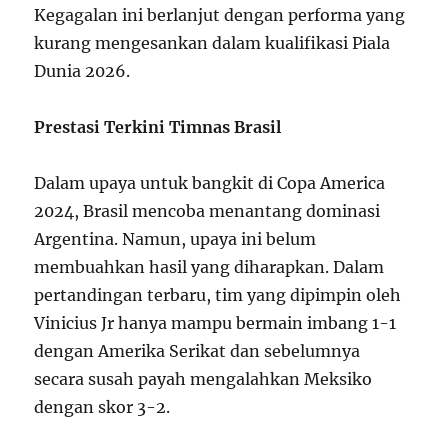
Kegagalan ini berlanjut dengan performa yang
kurang mengesankan dalam kualifikasi Piala
Dunia 2026.
Prestasi Terkini Timnas Brasil
Dalam upaya untuk bangkit di Copa America
2024, Brasil mencoba menantang dominasi
Argentina. Namun, upaya ini belum
membuahkan hasil yang diharapkan. Dalam
pertandingan terbaru, tim yang dipimpin oleh
Vinicius Jr hanya mampu bermain imbang 1-1
dengan Amerika Serikat dan sebelumnya
secara susah payah mengalahkan Meksiko
dengan skor 3-2.