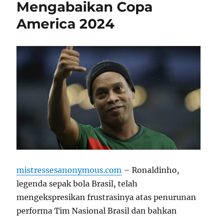
Mengabaikan Copa
America 2024
mistressesanonymous.com
– Ronaldinho,
legenda sepak bola Brasil, telah
mengekspresikan frustrasinya atas penurunan
performa Tim Nasional Brasil dan bahkan