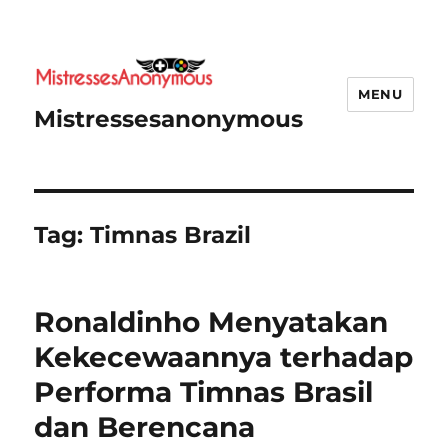
MENU
Mistressesanonymous
Tag:
Timnas Brazil
Ronaldinho Menyatakan
Kekecewaannya terhadap
Performa Timnas Brasil
dan Berencana