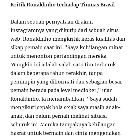
Kritik Ronaldinho terhadap Timnas Brasil
Dalam sebuah pernyataan di akun
Instagramnya yang dikutip dari sebuah situs
web, Ronaldinho mengkritik keras kualitas dan
sikap pemain saat ini. “Saya kehilangan minat
untuk menonton pertandingan mereka.
Mungkin ini adalah salah satu tim terburuk
dalam beberapa tahun terakhir, tanpa
pemimpin yang dihormati dan sebagian besar
pemain berada pada level medioker,” ujar
Ronaldinho. Ia menambahkan, “Saya sudah
mengikuti sepak bola sejak saya masih anak-
anak, dan belum pernah melihat situasi
seburuk ini. Mereka tampaknya kehilangan
hasrat untuk bermain dan cinta mengenakan