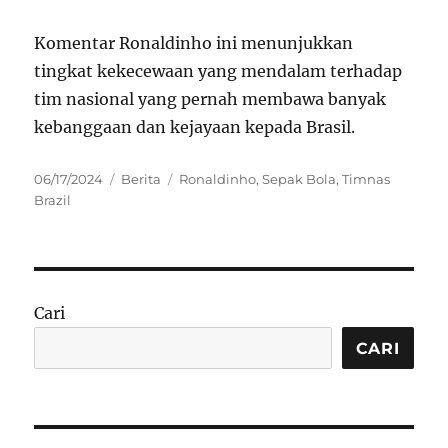
Komentar Ronaldinho ini menunjukkan
tingkat kekecewaan yang mendalam terhadap
tim nasional yang pernah membawa banyak
kebanggaan dan kejayaan kepada Brasil.
Posted
Categories
Tags
06/17/2024
Berita
Ronaldinho
,
Sepak Bola
,
Timnas
on
Brazil
Cari
CARI