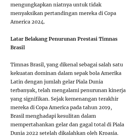
mengungkapkan niatnya untuk tidak
menyaksikan pertandingan mereka di Copa
America 2024.
Latar Belakang Penurunan Prestasi Timnas
Brasil
Timnas Brasil, yang dikenal sebagai salah satu
kekuatan dominan dalam sepak bola Amerika
Latin dengan jumlah gelar Piala Dunia
terbanyak, telah mengalami penurunan kinerja
yang signifikan. Sejak kemenangan terakhir
mereka di Copa America pada tahun 2019,
Brasil menghadapi kesulitan dalam
mempertahankan gelar dan gagal total di Piala
Dunia 2022 setelah dikalahkan oleh Kroasia.