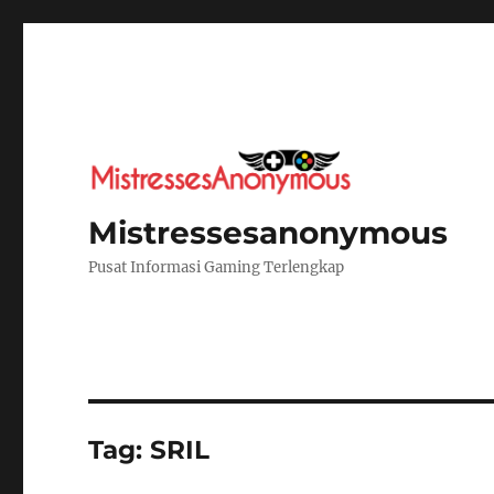
Mistressesanonymous
Pusat Informasi Gaming Terlengkap
Tag:
SRIL