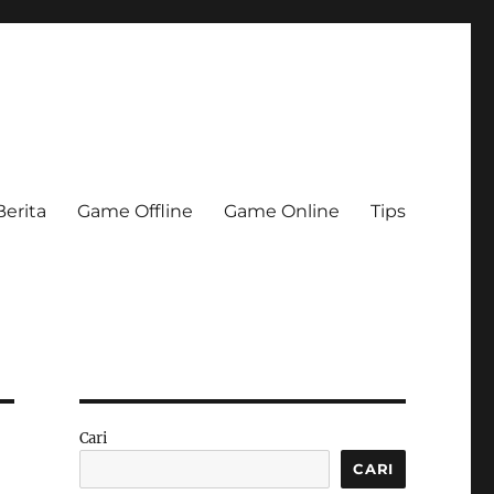
Berita
Game Offline
Game Online
Tips
Cari
CARI