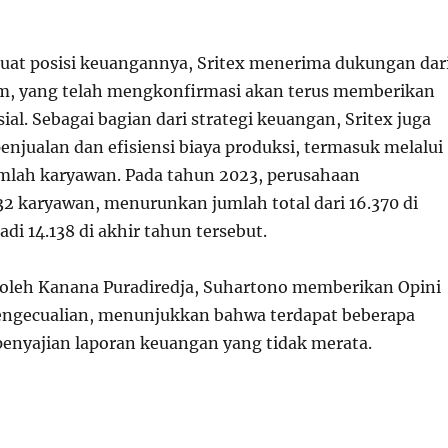
at posisi keuangannya, Sritex menerima dukungan dar
, yang telah mengkonfirmasi akan terus memberikan
al. Sebagai bagian dari strategi keuangan, Sritex juga
njualan dan efisiensi biaya produksi, termasuk melalui
mlah karyawan. Pada tahun 2023, perusahaan
 karyawan, menurunkan jumlah total dari 16.370 di
di 14.138 di akhir tahun tersebut.
oleh Kanana Puradiredja, Suhartono memberikan Opini
engecualian, menunjukkan bahwa terdapat beberapa
enyajian laporan keuangan yang tidak merata.