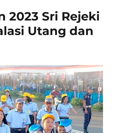
 2023 Sri Rejeki
alasi Utang dan