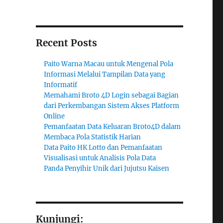
Recent Posts
Paito Warna Macau untuk Mengenal Pola
Informasi Melalui Tampilan Data yang
Informatif
Memahami Broto 4D Login sebagai Bagian
dari Perkembangan Sistem Akses Platform
Online
Pemanfaatan Data Keluaran Broto4D dalam
Membaca Pola Statistik Harian
Data Paito HK Lotto dan Pemanfaatan
Visualisasi untuk Analisis Pola Data
Panda Penyihir Unik dari Jujutsu Kaisen
Kunjungi: