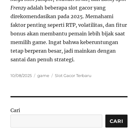
Frenzy
adalah beberapa slot gacor yang
direkomendasikan pada 2025. Memahami
faktor penting seperti RTP, volatilitas, dan fitur
bonus akan membantu pemain lebih bijak saat
memilih game. Ingat bahwa keberuntungan
tetap berperan besar, jadi mainkan dengan
santai dan penuh strategi.
Posted
Categories
Tags
10/08/2025
game
Slot Gacor Terbaru
on
Cari
CARI