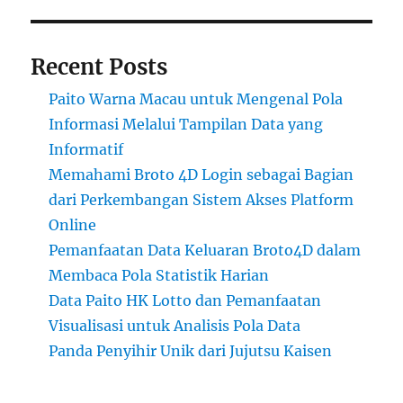
Recent Posts
Paito Warna Macau untuk Mengenal Pola
Informasi Melalui Tampilan Data yang
Informatif
Memahami Broto 4D Login sebagai Bagian
dari Perkembangan Sistem Akses Platform
Online
Pemanfaatan Data Keluaran Broto4D dalam
Membaca Pola Statistik Harian
Data Paito HK Lotto dan Pemanfaatan
Visualisasi untuk Analisis Pola Data
Panda Penyihir Unik dari Jujutsu Kaisen