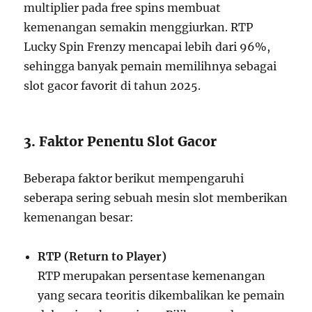
multiplier pada free spins membuat
kemenangan semakin menggiurkan. RTP
Lucky Spin Frenzy mencapai lebih dari 96%,
sehingga banyak pemain memilihnya sebagai
slot gacor favorit di tahun 2025.
3. Faktor Penentu Slot Gacor
Beberapa faktor berikut mempengaruhi
seberapa sering sebuah mesin slot memberikan
kemenangan besar:
RTP (Return to Player)
RTP merupakan persentase kemenangan
yang secara teoritis dikembalikan ke pemain