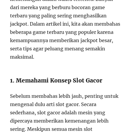
dari mereka yang berburu bocoran game
terbaru yang paling sering menghasilkan
jackpot. Dalam artikel ini, kita akan membahas
beberapa game terbaru yang populer karena
kemampuannya memberikan jackpot besar,
serta tips agar peluang menang semakin
maksimal.
1. Memahami Konsep Slot Gacor
Sebelum membahas lebih jauh, penting untuk
mengenal dulu arti slot gacor. Secara
sederhana, slot gacor adalah mesin yang
dipercaya memberikan kemenangan lebih
sering. Meskipun semua mesin slot