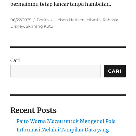
bermainmu tetap lancar tanpa hambatan.
Posted
Categories
Tags
06/22/2025
Berita
Heboh Netizen
,
rahasia
,
Rahasia
on
Disney
,
Skrining Kutu
Cari
CARI
Recent Posts
Paito Warna Macau untuk Mengenal Pola
Informasi Melalui Tampilan Data yang