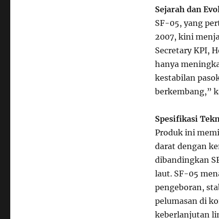
Sejarah dan Evo
SF-05, yang per
2007, kini menj
Secretary KPI, 
hanya meningka
kestabilan pas
berkembang,” k
Spesifikasi Tek
Produk ini memi
darat dengan k
dibandingkan SF
laut. SF-05 men
pengeboran, sta
pelumasan di ko
keberlanjutan l