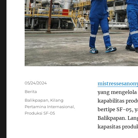
Posted
05/24/2024
mistressesano
on
Categories
Berita
yang mengelola 
Tags
Balikpapan
,
Kilang
kapabilitas pro
Pertamina Internasional
,
bertipe SF-05, 
Produksi SF-05
Balikpapan. Lan
kapasitas produk