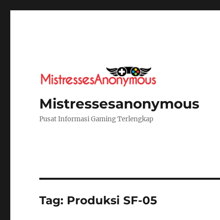
Mistressesanonymous
Pusat Informasi Gaming Terlengkap
Tag:
Produksi SF-05