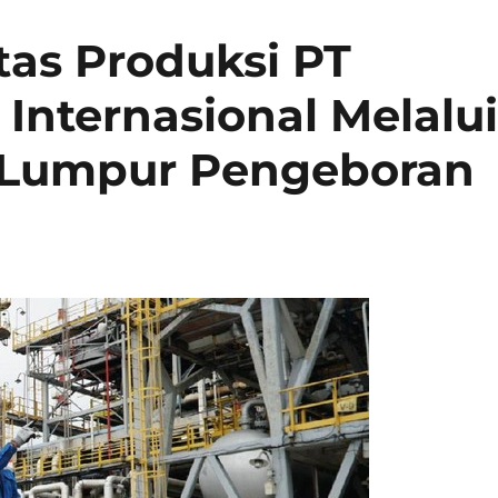
tas Produksi PT
Internasional Melalu
si Lumpur Pengeboran