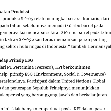
katan Produksi
, produksi SF-05 telah meningkat secara dramatis, dari
l pada tahun sebelumnya menjadi 140 ribu barrel pada
gan proyeksi mencapai sekitar 210 ribu barrel pada tahu
kin bahwa SF-05 akan terus memainkan peran penting
g sektor hulu migas di Indonesia,” tambah Hermansya
dap Prinsip ESG
dari PT Pertamina (Persero), KPI berkomitmen
sip-prinsip ESG (Environment, Social & Governance)
rasionalnya. Partisipasi dalam United Nations Global
 dan penerapan Sepuluh Prinsipnya menunjukkan
tuk operasi yang bertanggung jawab dan berkelanjutan.
san ini tidak hanya memperkuat posisi KPI dalam pasar