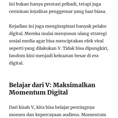
Ini bukan hanya prestasi pribadi, tetapi juga
cerminan loyalitas penggemar yang luar biasa.
Kejadian ini juga menginspirasi banyak pelaku
digital. Mereka mulai menyusun ulang strategi
sosial media agar bisa menciptakan efek viral
seperti yang dilakukan V. Tidak bisa dipungkiri,
fandom kini menjadi kekuatan besar di era
digital.
Belajar dari V: Maksimalkan
Momentum Digital
Dari kisah V, kita bisa belajar pentingnya
momen dan kepercayaan audiens. Momentum