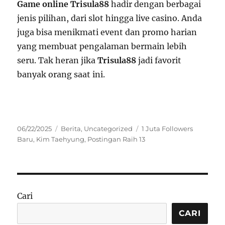
Game online Trisula88
hadir dengan berbagai
jenis pilihan, dari slot hingga live casino. Anda
juga bisa menikmati event dan promo harian
yang membuat pengalaman bermain lebih
seru. Tak heran jika
Trisula88
jadi favorit
banyak orang saat ini.
Posted
Categories
Tags
06/22/2025
Berita
,
Uncategorized
1 Juta Followers
on
Baru
,
Kim Taehyung
,
Postingan Raih 13
Cari
CARI