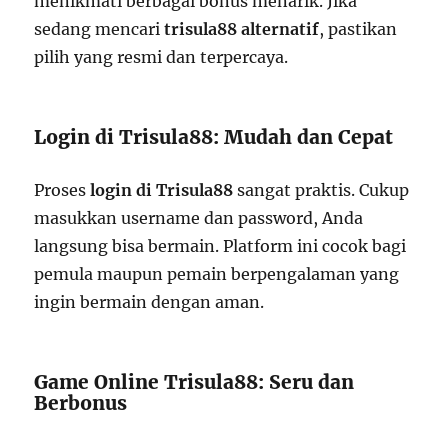
menikmati berbagai bonus menarik. Jika
sedang mencari
trisula88 alternatif
, pastikan
pilih yang resmi dan terpercaya.
Login di Trisula88: Mudah dan Cepat
Proses
login di Trisula88
sangat praktis. Cukup
masukkan username dan password, Anda
langsung bisa bermain. Platform ini cocok bagi
pemula maupun pemain berpengalaman yang
ingin bermain dengan aman.
Game Online Trisula88: Seru dan
Berbonus