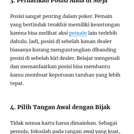
3. Perhatikan Posisi Anda di Meja
Posisi sangat penting dalam poker. Pemain
yang bertindak terakhir memiliki keuntungan
karena bisa melihat aksi
pemain
lain terlebih
dahulu. Jadi, posisi di sebelah kanan dealer
biasanya kurang menguntungkan dibanding
posisi di sebelah kiri dealer. Belajar mengenali
dan memanfaatkan posisi bisa membantu
kamu membuat keputusan taruhan yang lebih
tepat.
4. Pilih Tangan Awal dengan Bijak
Tidak semua kartu harus dimainkan. Sebagai
pemula, fokuslah pada tangan awal yang kuat,