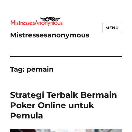
MENU
Mistressesanonymous
Tag:
pemain
Strategi Terbaik Bermain
Poker Online untuk
Pemula