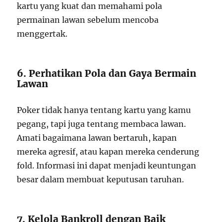
kartu yang kuat dan memahami pola
permainan lawan sebelum mencoba
menggertak.
6. Perhatikan Pola dan Gaya Bermain
Lawan
Poker tidak hanya tentang kartu yang kamu
pegang, tapi juga tentang membaca lawan.
Amati bagaimana lawan bertaruh, kapan
mereka agresif, atau kapan mereka cenderung
fold. Informasi ini dapat menjadi keuntungan
besar dalam membuat keputusan taruhan.
7. Kelola Bankroll dengan Baik