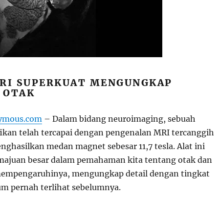
MRI SUPERKUAT MENGUNGKAP
 OTAK
nymous.com
– Dalam bidang neuroimaging, sebuah
fikan telah tercapai dengan pengenalan MRI tercanggih
hasilkan medan magnet sebesar 11,7 tesla. Alat ini
majuan besar dalam pemahaman kita tentang otak dan
mempengaruhinya, mengungkap detail dengan tingkat
lum pernah terlihat sebelumnya.