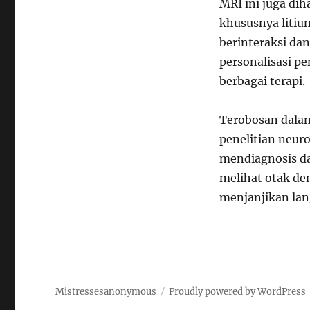
MRI ini juga di
khususnya litiu
berinteraksi dan
personalisasi p
berbagai terapi.
Terobosan dala
penelitian neur
mendiagnosis d
melihat otak de
menjanjikan lan
Mistressesanonymous
Proudly powered by WordPress