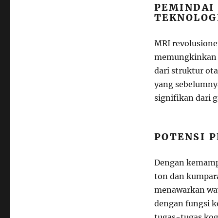
PEMINDAI 
TEKNOLOG
MRI revolusioner
memungkinkan p
dari struktur ot
yang sebelumnya
signifikan dari
POTENSI 
Dengan kemampua
ton dan kumpara
menawarkan waw
dengan fungsi k
tugas-tugas kog