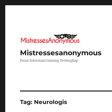
Mistressesanonymous
Pusat Informasi Gaming Terlengkap
Tag:
Neurologis