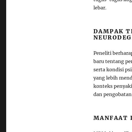
lebar.
DAMPAK T
NEURODEG
Peneliti berhar
baru tentang pe
serta kondisi p
yang lebih mend
konteks penyak
dan pengobatan
MANFAAT 