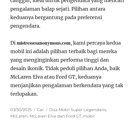
canggih, ideal untuk pengendara yang mencari
pengalaman balap sejati. Pilihan antara
keduanya bergantung pada preferensi
pengendara.
mistressesanonymous.com
Di
, kami percaya kedua
mobil ini adalah pilihan terbaik bagi mereka
yang menginginkan performa tinggi dan
desain ikonik. Tidak peduli pilihan Anda, baik
McLaren Elva atau Ford GT, keduanya
menjanjikan pengalaman berkendara yang tak
terlupakan.
Posted
Categories
Tags
03/30/2025
Car
Dua Mobil Super Legendaris
,
on
McLaren
,
McLaren Elva dan Ford GT
,
mobil