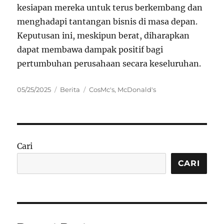
kesiapan mereka untuk terus berkembang dan
menghadapi tantangan bisnis di masa depan.
Keputusan ini, meskipun berat, diharapkan
dapat membawa dampak positif bagi
pertumbuhan perusahaan secara keseluruhan.
Posted
Categories
Tags
05/25/2025
Berita
CosMc's
,
McDonald's
on
Cari
CARI