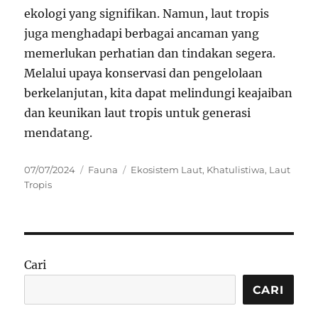
ekologi yang signifikan. Namun, laut tropis
juga menghadapi berbagai ancaman yang
memerlukan perhatian dan tindakan segera.
Melalui upaya konservasi dan pengelolaan
berkelanjutan, kita dapat melindungi keajaiban
dan keunikan laut tropis untuk generasi
mendatang.
Posted
Categories
Tags
07/07/2024
Fauna
Ekosistem Laut
,
Khatulistiwa
,
Laut
on
Tropis
Cari
CARI