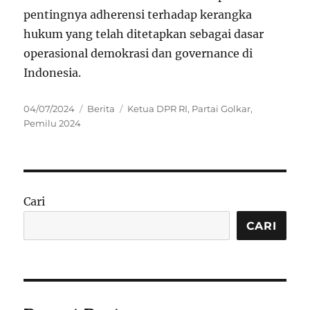
pentingnya adherensi terhadap kerangka
hukum yang telah ditetapkan sebagai dasar
operasional demokrasi dan governance di
Indonesia.
Posted
Categories
Tags
04/07/2024
Berita
Ketua DPR RI
,
Partai Golkar
,
on
Pemilu 2024
Cari
CARI