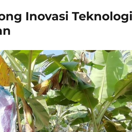
ng Inovasi Teknolog
an