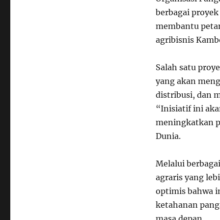
berbagai proyek 
membantu petani
agribisnis Kamb
Salah satu proy
yang akan meng
distribusi, dan
“Inisiatif ini a
meningkatkan pe
Dunia.
Melalui berbagai
agraris yang leb
optimis bahwa 
ketahanan panga
masa depan.