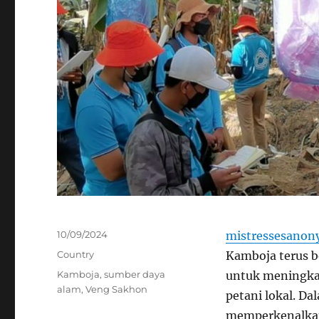
Posted
10/09/2024
mistressesano
on
Categories
Country
Kamboja terus b
Tags
Kamboja
,
sumber daya
untuk meningkat
alam
,
Veng Sakhon
petani lokal. D
memperkenalkan 