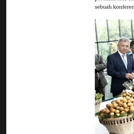
sebuah konferen