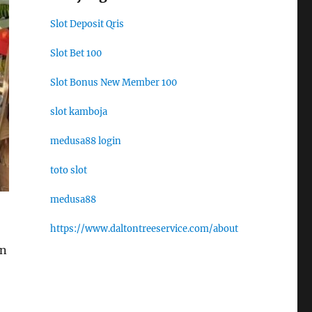
Slot Deposit Qris
Slot Bet 100
Slot Bonus New Member 100
slot kamboja
medusa88 login
toto slot
medusa88
https://www.daltontreeservice.com/about
an