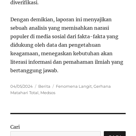
diverifikasi.
Dengan demikian, laporan ini menyajikan
sebuah analisis yang memisahkan narasi
populer di media sosial dari fakta-fakta yang
didukung oleh data dan pengetahuan
keagamaan, menegaskan kebutuhan akan
literasi informasi dan pemahaman ilmiah yang
bertanggung jawab.
Posted
Categories
Tags
04/05/2024
Berita
Fenomena Langit
,
Gerhana
on
Matahari Total
,
Medsos
Cari