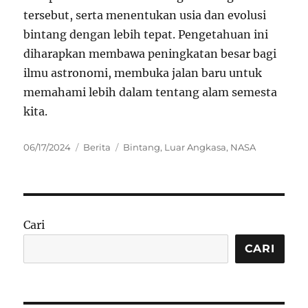
tersebut, serta menentukan usia dan evolusi
bintang dengan lebih tepat. Pengetahuan ini
diharapkan membawa peningkatan besar bagi
ilmu astronomi, membuka jalan baru untuk
memahami lebih dalam tentang alam semesta
kita.
Posted
Categories
Tags
06/17/2024
Berita
Bintang
,
Luar Angkasa
,
NASA
on
Cari
CARI