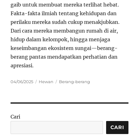
gaib untuk membuat mereka terlihat hebat.
Fakta-fakta ilmiah tentang kehidupan dan
perilaku mereka sudah cukup menakjubkan.
Dari cara mereka membangun rumah di air,
hidup dalam kelompok, hingga menjaga
keseimbangan ekosistem sungai—berang-
berang pantas mendapatkan perhatian dan
apresiasi.
Posted
Categories
Tags
04/06/2025
Hewan
Berang-berang
on
Cari
CARI