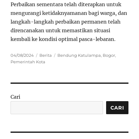
Perbaikan sementara telah diterapkan untuk
mengurangi ketidaknyamanan bagi warga, dan
langkah-langkah perbaikan permanen telah
direncanakan untuk memastikan situasi
kembali ke kondisi optimal pasca-lebaran.
Posted
Categories
Tags
04/08/2024
Berita
Bendung Katulampa
,
Bogor
,
on
Pemerintah Kota
Cari
CARI