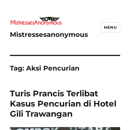
MENU
Mistressesanonymous
Tag:
Aksi Pencurian
Turis Prancis Terlibat
Kasus Pencurian di Hotel
Gili Trawangan