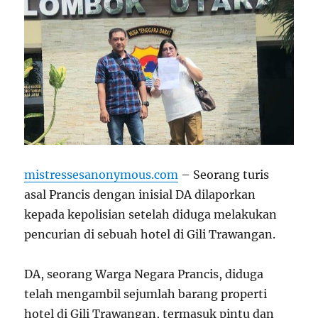
mistressesanonymous.com
– Seorang turis
asal Prancis dengan inisial DA dilaporkan
kepada kepolisian setelah diduga melakukan
pencurian di sebuah hotel di Gili Trawangan.
DA, seorang Warga Negara Prancis, diduga
telah mengambil sejumlah barang properti
hotel di Gili Trawangan, termasuk pintu dan