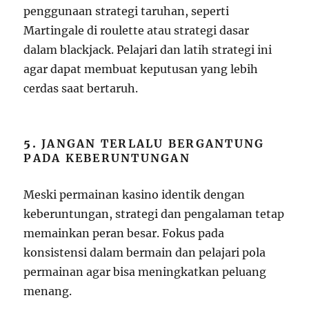
penggunaan strategi taruhan, seperti
Martingale di roulette atau strategi dasar
dalam blackjack. Pelajari dan latih strategi ini
agar dapat membuat keputusan yang lebih
cerdas saat bertaruh.
5.
JANGAN TERLALU BERGANTUNG
PADA KEBERUNTUNGAN
Meski permainan kasino identik dengan
keberuntungan, strategi dan pengalaman tetap
memainkan peran besar. Fokus pada
konsistensi dalam bermain dan pelajari pola
permainan agar bisa meningkatkan peluang
menang.