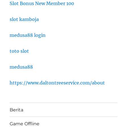
Slot Bonus New Member 100
slot kamboja
medusa88 login
toto slot
medusa88
https://www.daltontreeservice.com/about
Berita
Game Offline