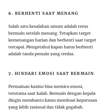
6.
BERHENTI SAAT MENANG
Salah satu kesalahan umum adalah terus
bermain setelah menang. Tetapkan target
kemenangan harian dan berhenti saat target
tercapai. Mengetahui kapan harus berhenti
adalah tanda pemain yang cerdas.
7.
HINDARI EMOSI SAAT BERMAIN
Permainan kasino bisa memicu emosi,
terutama saat kalah. Bermain dengan kepala
dingin membantu kamu membuat keputusan
yang lebih rasional dan tidak gegabah.