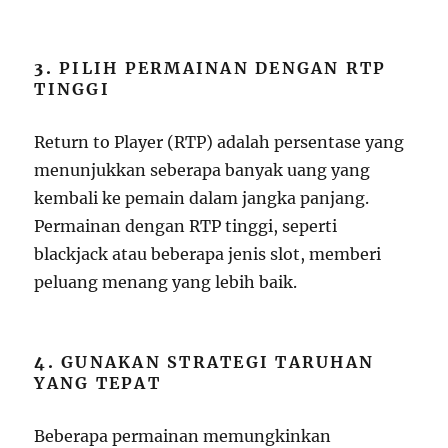
3.
PILIH PERMAINAN DENGAN RTP
TINGGI
Return to Player (RTP) adalah persentase yang
menunjukkan seberapa banyak uang yang
kembali ke pemain dalam jangka panjang.
Permainan dengan RTP tinggi, seperti
blackjack atau beberapa jenis slot, memberi
peluang menang yang lebih baik.
4.
GUNAKAN STRATEGI TARUHAN
YANG TEPAT
Beberapa permainan memungkinkan