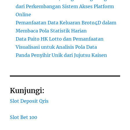
dari Perkembangan Sistem Akses Platform
Online
Pemanfaatan Data Keluaran Broto4D dalam
Membaca Pola Statistik Harian
Data Paito HK Lotto dan Pemanfaatan
Visualisasi untuk Analisis Pola Data
Panda Penyihir Unik dari Jujutsu Kaisen
Kunjungi:
Slot Deposit Qris
Slot Bet 100