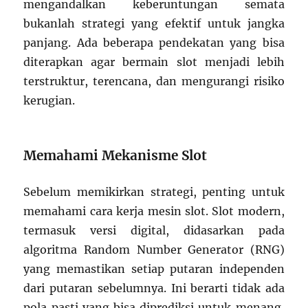
mengandalkan keberuntungan semata
bukanlah strategi yang efektif untuk jangka
panjang. Ada beberapa pendekatan yang bisa
diterapkan agar bermain slot menjadi lebih
terstruktur, terencana, dan mengurangi risiko
kerugian.
Memahami Mekanisme Slot
Sebelum memikirkan strategi, penting untuk
memahami cara kerja mesin slot. Slot modern,
termasuk versi digital, didasarkan pada
algoritma Random Number Generator (RNG)
yang memastikan setiap putaran independen
dari putaran sebelumnya. Ini berarti tidak ada
pola pasti yang bisa diprediksi untuk menang,