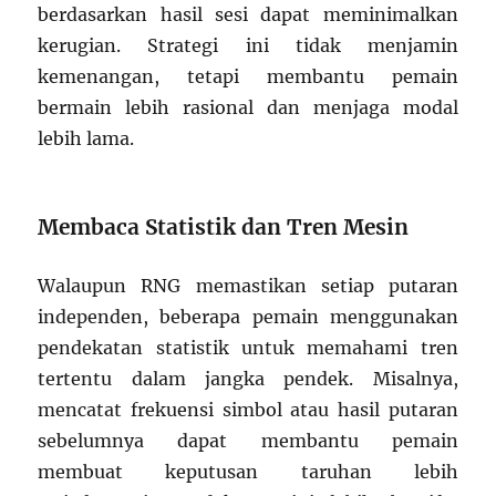
berdasarkan hasil sesi dapat meminimalkan
kerugian. Strategi ini tidak menjamin
kemenangan, tetapi membantu pemain
bermain lebih rasional dan menjaga modal
lebih lama.
Membaca Statistik dan Tren Mesin
Walaupun RNG memastikan setiap putaran
independen, beberapa pemain menggunakan
pendekatan statistik untuk memahami tren
tertentu dalam jangka pendek. Misalnya,
mencatat frekuensi simbol atau hasil putaran
sebelumnya dapat membantu pemain
membuat keputusan taruhan lebih