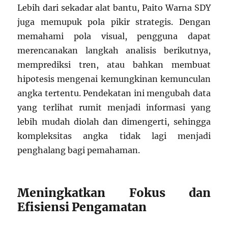
Lebih dari sekadar alat bantu, Paito Warna SDY
juga memupuk pola pikir strategis. Dengan
memahami pola visual, pengguna dapat
merencanakan langkah analisis berikutnya,
memprediksi tren, atau bahkan membuat
hipotesis mengenai kemungkinan kemunculan
angka tertentu. Pendekatan ini mengubah data
yang terlihat rumit menjadi informasi yang
lebih mudah diolah dan dimengerti, sehingga
kompleksitas angka tidak lagi menjadi
penghalang bagi pemahaman.
Meningkatkan Fokus dan
Efisiensi Pengamatan