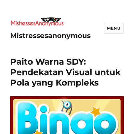
MENU
Mistressesanonymous
Paito Warna SDY:
Pendekatan Visual untuk
Pola yang Kompleks