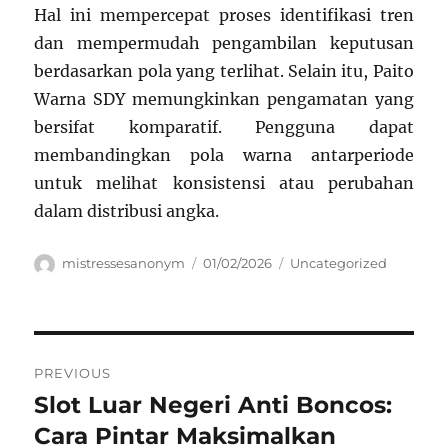
Hal ini mempercepat proses identifikasi tren
dan mempermudah pengambilan keputusan
berdasarkan pola yang terlihat. Selain itu, Paito
Warna SDY memungkinkan pengamatan yang
bersifat komparatif. Pengguna dapat
membandingkan pola warna antarperiode
untuk melihat konsistensi atau perubahan
dalam distribusi angka.
Author
Posted
Categories
mistressesanonym
01/02/2026
Uncategorized
on
Navigasi
PREVIOUS
pos
Slot Luar Negeri Anti Boncos:
Previous
post:
Cara Pintar Maksimalkan