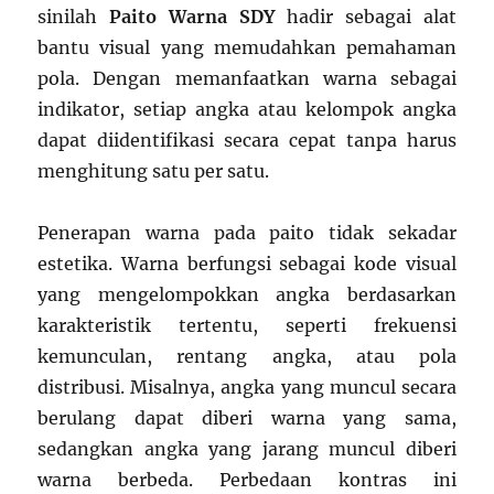
sinilah
Paito Warna SDY
hadir sebagai alat
bantu visual yang memudahkan pemahaman
pola. Dengan memanfaatkan warna sebagai
indikator, setiap angka atau kelompok angka
dapat diidentifikasi secara cepat tanpa harus
menghitung satu per satu.
Penerapan warna pada paito tidak sekadar
estetika. Warna berfungsi sebagai kode visual
yang mengelompokkan angka berdasarkan
karakteristik tertentu, seperti frekuensi
kemunculan, rentang angka, atau pola
distribusi. Misalnya, angka yang muncul secara
berulang dapat diberi warna yang sama,
sedangkan angka yang jarang muncul diberi
warna berbeda. Perbedaan kontras ini