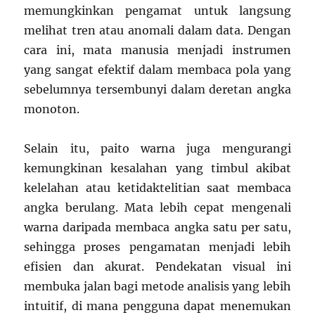
memungkinkan pengamat untuk langsung
melihat tren atau anomali dalam data. Dengan
cara ini, mata manusia menjadi instrumen
yang sangat efektif dalam membaca pola yang
sebelumnya tersembunyi dalam deretan angka
monoton.
Selain itu, paito warna juga mengurangi
kemungkinan kesalahan yang timbul akibat
kelelahan atau ketidaktelitian saat membaca
angka berulang. Mata lebih cepat mengenali
warna daripada membaca angka satu per satu,
sehingga proses pengamatan menjadi lebih
efisien dan akurat. Pendekatan visual ini
membuka jalan bagi metode analisis yang lebih
intuitif, di mana pengguna dapat menemukan