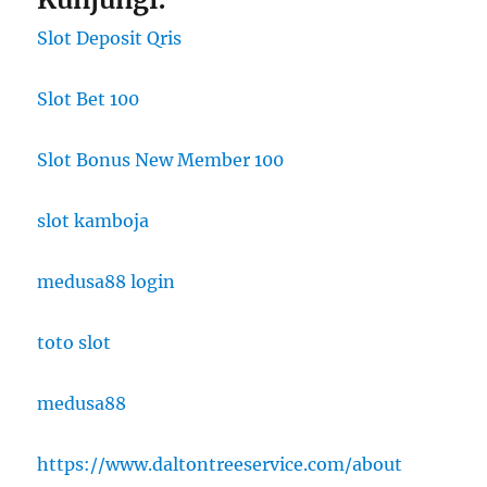
Slot Deposit Qris
Slot Bet 100
Slot Bonus New Member 100
slot kamboja
medusa88 login
toto slot
medusa88
https://www.daltontreeservice.com/about