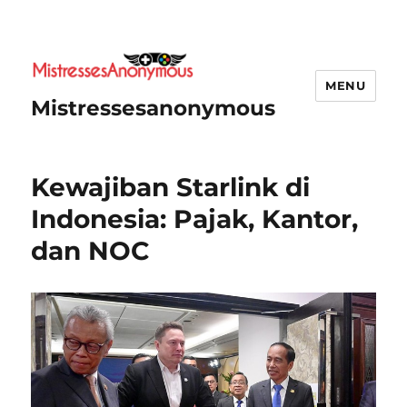
MENU
Mistressesanonymous
Kewajiban Starlink di
Indonesia: Pajak, Kantor,
dan NOC