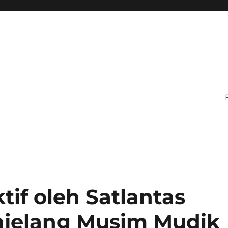
ktif oleh Satlantas
njelang Musim Mudik