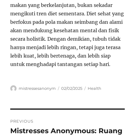
makan yang berkelanjutan, bukan sekadar
mengikuti tren diet sementara. Diet sehat yang
berfokus pada pola makan seimbang dan alami
akan mendukung kesehatan mental dan fisik
secara holistik. Dengan demikian, tubuh tidak
hanya menjadi lebih ringan, tetapi juga terasa
lebih kuat, lebih bertenaga, dan lebih siap
untuk menghadapi tantangan setiap hari.
Author
Posted
Categories
mistressesanonym
02/02/2025
Health
on
Navigasi
PREVIOUS
pos
Mistresses Anonymous: Ruang
Previous