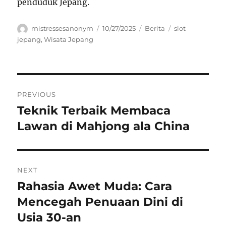
penduduk Jepang.
Author
Posted
Categories
Tags
mistressesanonym
10/27/2025
Berita
slot
on
jepang
,
Wisata Jepang
Navigasi
PREVIOUS
pos
Teknik Terbaik Membaca
Previous
post:
Lawan di Mahjong ala China
NEXT
Rahasia Awet Muda: Cara
Next
post:
Mencegah Penuaan Dini di
Usia 30-an