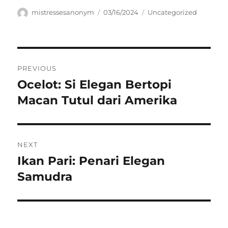
Author
Posted
Categories
mistressesanonym
03/16/2024
Uncategorized
on
Navigasi
PREVIOUS
pos
Ocelot: Si Elegan Bertopi
Previous
post:
Macan Tutul dari Amerika
NEXT
Ikan Pari: Penari Elegan
Next
post:
Samudra